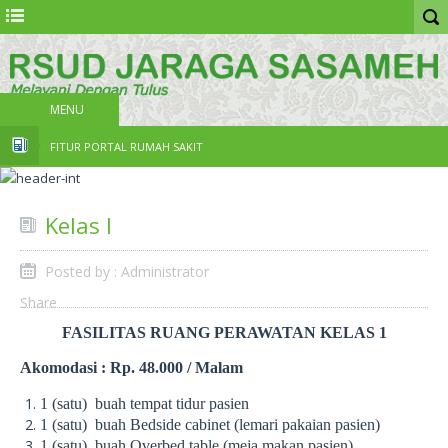
MENU
FITUR PORTAL RUMAH SAKIT
Kelas I
Posted by : Administrator
Share
FASILITAS RUANG PERAWATAN KELAS 1
Akomodasi : Rp. 48.000 / Malam
1 (satu) buah tempat tidur pasien
1 (satu) buah Bedside cabinet (lemari pakaian pasien)
1 (satu) buah Overbed table (meja makan pasien)