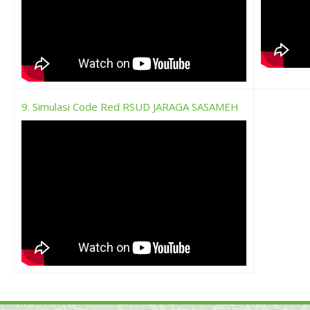
9. Simulasi Code Red RSUD JARAGA SASAMEH